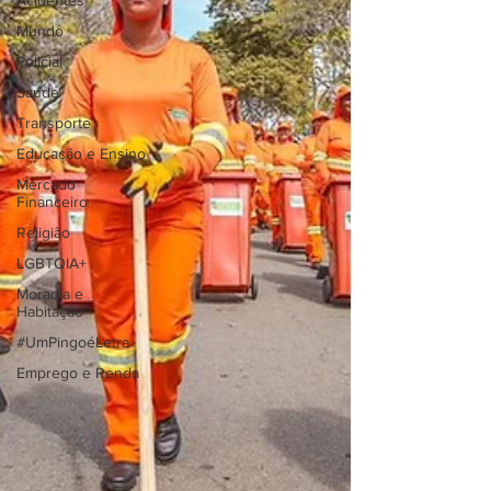
Acidentes
Mundo
Policial
Saúde
Transporte
Educação e Ensino
Mercado
Financeiro
Religião
LGBTQIA+
Moradia e
Habitação
#UmPingoéLetra
Emprego e Renda