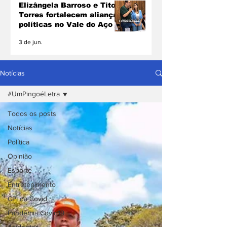
Elizângela Barroso e Tito
Torres fortalecem alianças
políticas no Vale do Aço
3 de jun.
Notícias
#UmPingoéLetra
Todos os posts
Notícias
Política
Opinião
Esporte
Entretenimento
CPI da Covid
Pandemia Covid19