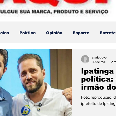
ícias
Política
Opinião
Esporte
Entret
Acidentes
Mundo
Policial
Saúde
atvdopovo
30 de mai.
2 m
Ipatinga
Mercado Financeiro
Religião
LGBTQIA+
política
irmão do
Nunes, p
Emprego e Renda
Foto/reprodução: d
concorr
(prefeito de Ipatin
como de