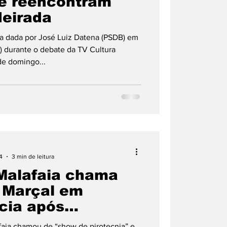
se reencontram
deirada
a dada por José Luiz Datena (PSDB) em
) durante o debate da TV Cultura
de domingo...
4
3 min de leitura
 Malafaia chama
 Marçal em
cia após
a de Datena de
afaia chamou de “show de pirotecnia” e