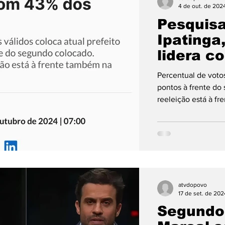
4 de out. de 202
Pesquisa
Ipatinga
lidera c
Percentual de votos
pontos à frente do
reeleição está à fr
atvdopovo
17 de set. de 202
Segundo