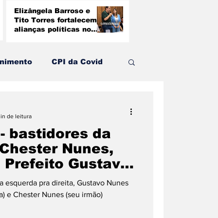
Elizângela Barroso e
Tito Torres fortalecem
alianças políticas no
Vale do Aço
3 de jun.
enimento
CPI da Covid
Transporte
in de leitura
 - bastidores da
Moradia e Habitação
: Chester Nunes,
 Prefeito Gustavo
ode desistir de
a esquerda pra direita, Gustavo Nunes
er a uma vaga
ga) e Chester Nunes (seu irmão)
putado estadual