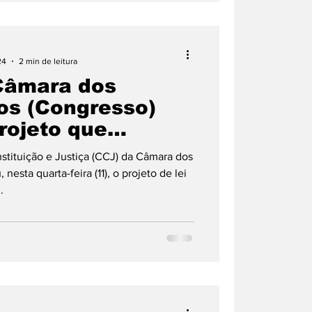
24
2 min de leitura
Câmara dos
os (Congresso)
rojeto que
 voto impresso e
tituição e Justiça (CCJ) da Câmara dos
gem de cédulas
esta quarta-feira (11), o projeto de lei
.