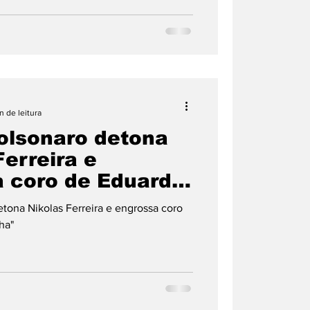
n de leitura
olsonaro detona
Ferreira e
 coro de Eduardo:
a"
etona Nikolas Ferreira e engrossa coro
ha"