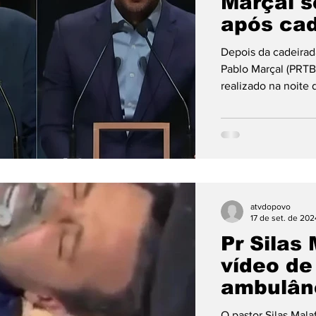
Marçal 
após ca
Depois da cadeirad
Pablo Marçal (PRTB
realizado na noite 
atvdopovo
17 de set. de 202
Pr Silas
vídeo de
ambulân
cadeirad
O pastor Silas Mal