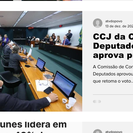
atvdopovo
13 de dez. de 20
CCJ da 
Deputad
aprova p
autoriza
A Comissão de Cons
reconta
Deputados aprovou, n
que retoma o voto..
atvdopovo