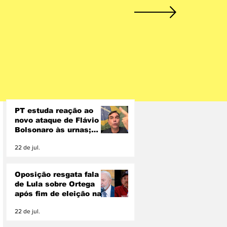
PT estuda reação ao
novo ataque de Flávio
Bolsonaro às urnas;
Lindbergh descarta
22 de jul.
pedir inelegibilidade
Oposição resgata fala
de Lula sobre Ortega
após fim de eleição na
Nicarágua
22 de jul.