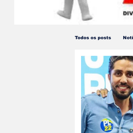
Todos os posts
Not
Pandemia Covid19
Educação e Ensino
#UmPingoéLetra