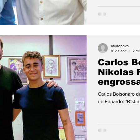
atvdopovo
16 de abr.
2 mi
Carlos B
Nikolas 
engrossa
"B*stinh
Carlos Bolsonaro d
de Eduardo: "B*stin