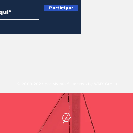
Participar
© 2009-2023 por MVinfo Sistemas • by WMX Group