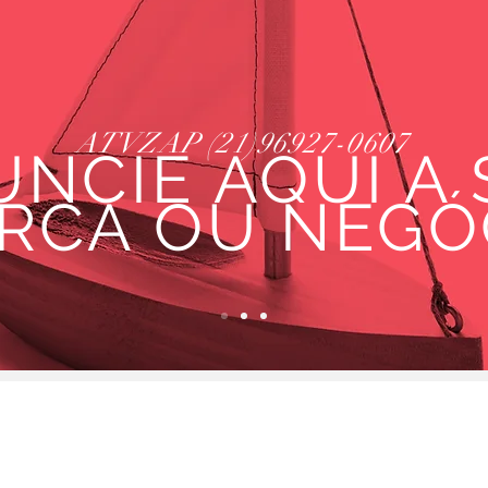
ATVZAP (21)96927-0607
NCIE AQUI A
RCA OU NEGÓ