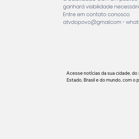
ganhará visibilidade necessár
Entre em contato conosco.
atvdopovo@gmail.com - whats
Acesse notícias da sua cidade, do 
Estado, Brasil e do mundo, com o po
notícias que mais cresce no Brasil: 
ATVDOPOVO Notícias.