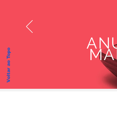
ANU
MA
Voltar ao Topo