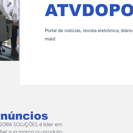
ATVDOP
Portal de notícias, revista eletrônica, diár
mais!
anúncios
ORIA SOLUÇÕES, é líder em
fiel, sua marca ou produto