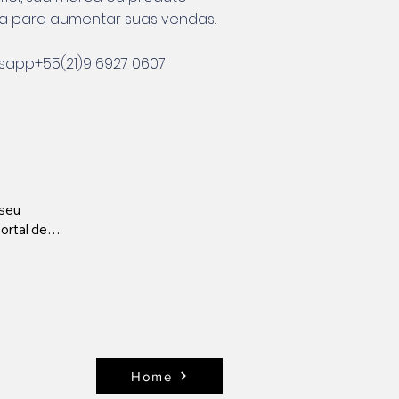
ia para aumentar suas vendas.
app+55(21)9 6927 0607
seu 
rtal de 
Home