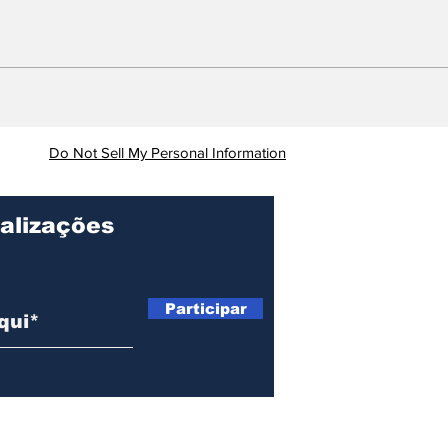
Mordomia: Câmara de
Assi
Ipatinga gasta 2
Tim
milhões com aluguel de
gre
carros de luxo
rec
ser
Do Not Sell My Personal Information
alizações
Participar