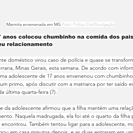
Marmita envenenada em MG 
Foto: Polícia Civil/Divulgação
 anos colocou chumbinho na comida dos pais 
eu relacionamento
te doméstico virou caso de polícia e quase se transfo
rrana, Minas Gerais, esta semana. De acordo com infor
), uma adolescente de 17 anos envenenou com chumbinho
um primo, após discutir com a matriarca por ter saído 
 última quarta-feira (7).
ãe da adolescente afirmou que a filha mantém uma rela
nto. Naquela madrugada, ela foi até o quarto da filha p
 encontrou. Também tentou ligar para a adolescente, ma
hegou em casa minutos depois, e as duas entraram em um