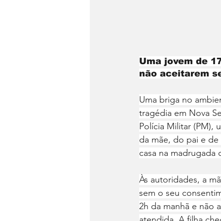
Uma jovem de 17
não aceitarem s
Uma briga no ambien
tragédia em Nova Se
Polícia Militar (PM
da mãe, do pai e de 
casa na madrugada da
Às autoridades, a m
sem o seu consentime
2h da manhã e não a
atendida. A filha c