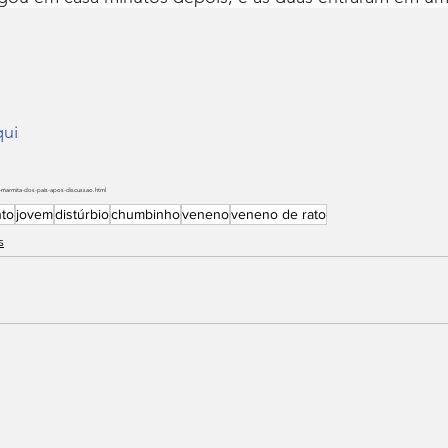
ui
a-marmita-dos-pais-apos-discussao.html
to
jovem
distúrbio
chumbinho
veneno
veneno de rato
s