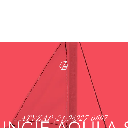
© 2009-2023 por MVinfo Sistemas • by WMX Group
ATVZAP (21)96927-0607
NCIE AQUI A