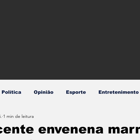
Política
Opinião
Esporte
Entretenimento
.
1 min de leitura
dentes
Mundo
Policial
Saúde
Transpor
cente envenena mar