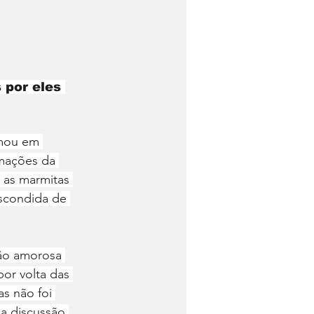
por eles 
rmou em 
mações da 
 as marmitas 
escondida de 
ção amorosa 
or volta das 
s não foi 
a discussão 