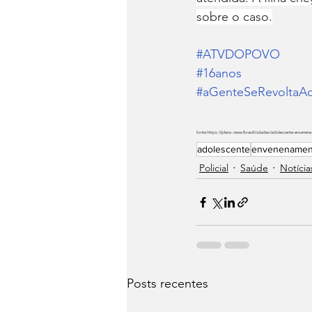
sobre o caso.
#ATVDOPOVO
#16anos
#aGenteSeRevoltaAq
fonte:https://pleno.news/brasil/cidades/adolescente-envenen
adolescente
envenenamen
Policial
Saúde
Notícia
Posts recentes