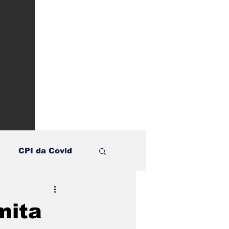
CPI da Covid
te
mita