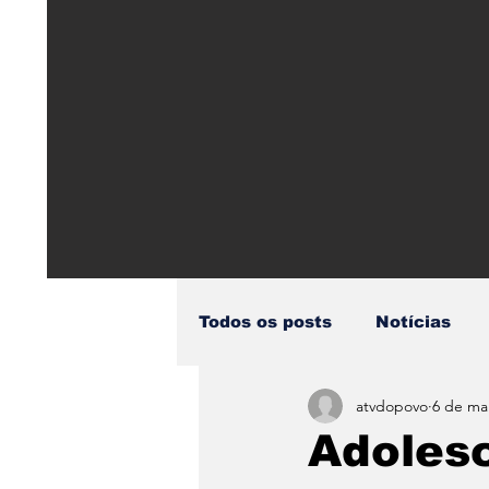
Todos os posts
Notícias
atvdopovo
6 de mai
Pandemia Covid19
Aci
Adoles