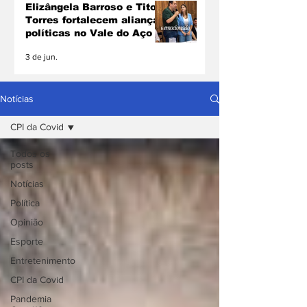
Elizângela Barroso e Tito
Torres fortalecem alianças
políticas no Vale do Aço
3 de jun.
Notícias
CPI da Covid
Todos os
posts
Notícias
Política
Opinião
Esporte
Entretenimento
CPI da Covid
Pandemia