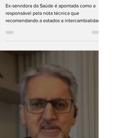
8 de jul. de 2021
4 min de leitura
CPI ouve ex-
coordenadora do
PNI Francieli
Fantinato
Ex-servidora da Saúde é apontada como a
responsável pela nota técnica que
recomendando a estados a intercambialidade
de vacinas A...