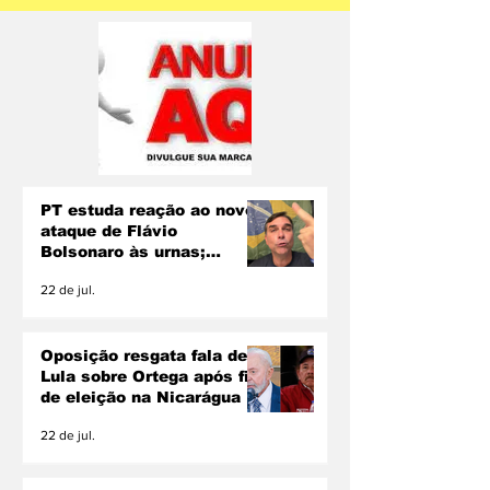
PT estuda reação ao novo
ataque de Flávio
Bolsonaro às urnas;
Lindbergh descarta pedir
22 de jul.
inelegibilidade
Oposição resgata fala de
Lula sobre Ortega após fim
de eleição na Nicarágua
22 de jul.