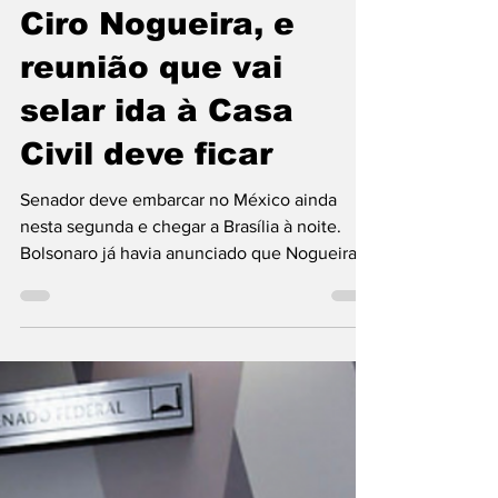
26 de jul. de 2021
1 min de leitura
Problema em voo
atrasa chegada de
Ciro Nogueira, e
reunião que vai
selar ida à Casa
Civil deve ficar
Senador deve embarcar no México ainda
nesta segunda e chegar a Brasília à noite.
Bolsonaro já havia anunciado que Nogueira
deve ser o...