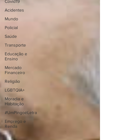
Covid19
Acidentes
Mundo
Policial
Saúde
Transporte
Educação e
Ensino
Mercado
Financeiro
Religião
LGBTQIA+
Moradia e
Habitação
#UmPingoéLetra
Emprego e
Renda