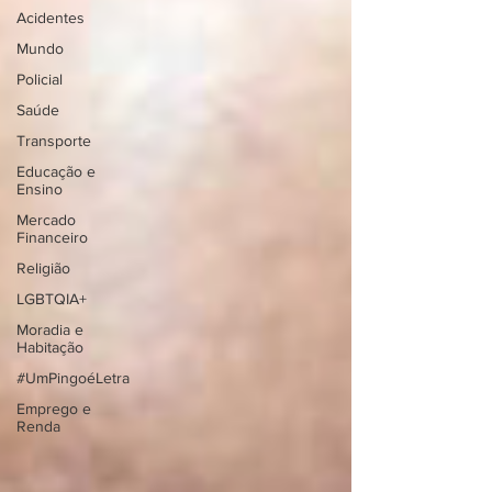
Acidentes
Mundo
Policial
Saúde
Transporte
Educação e
Ensino
Mercado
Financeiro
Religião
LGBTQIA+
Moradia e
Habitação
#UmPingoéLetra
Emprego e
Renda