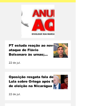
PT estuda reação ao novo
ataque de Flávio
Bolsonaro às urnas;
Lindbergh descarta pedir
22 de jul.
inelegibilidade
Oposição resgata fala de
Lula sobre Ortega após fim
de eleição na Nicarágua
22 de jul.