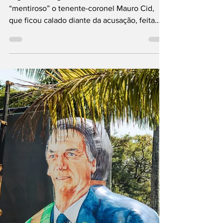
acareação sobre
tentativa de golpe
de Estado
O general Braga Netto chamou de
“mentiroso” o tenente-coronel Mauro Cid,
que ficou calado diante da acusação, feita
durante acareação...