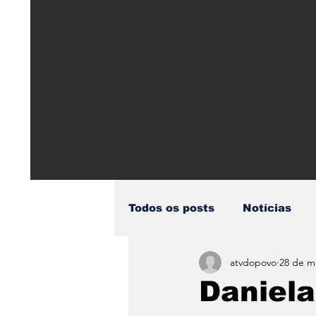
Todos os posts
Notícias
atvdopovo
28 de m
Pandemia Covid19
Aci
Daniela