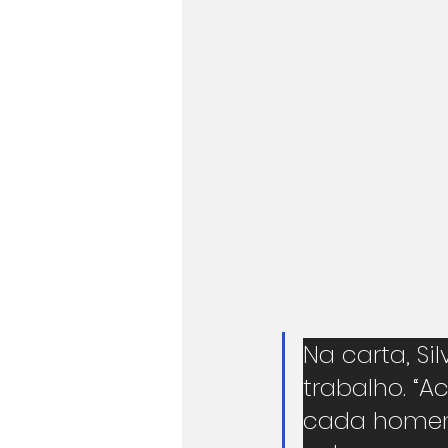
Na carta, Sil
trabalho. “
cada homem 