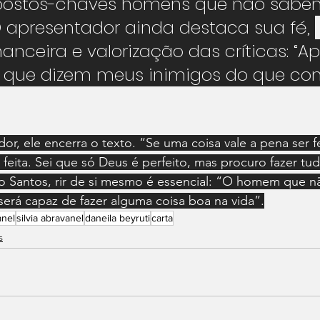
postos-chaves homens que não sabe
O apresentador ainda destaca sua fé, 
inanceira e valorização das críticas: “A
 que dizem meus inimigos do que co
, ele encerra o texto. “Se uma coisa vale a pena ser fei
eita. Sei que só Deus é perfeito, mas procuro fazer tu
vio Santos, rir de si mesmo é essencial: “O homem que n
será capaz de fazer alguma coisa boa na vida”.
anel
silvia abravanel
daneila beyruti
carta
s