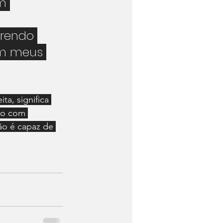
m 
prendo 
m meus 
ta, significa 
do com 
ão é capaz de 