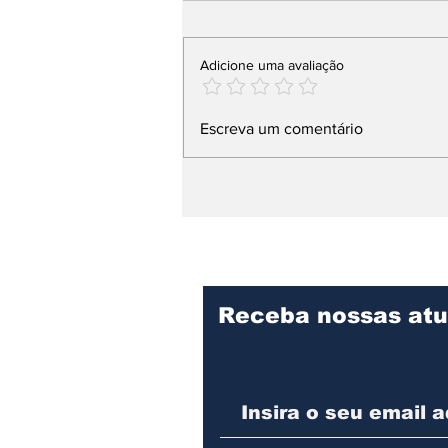
Adicione uma avaliação
Reforma da Escola José
Escreva um comentário
Dias Bicalho é
concluída em Santana
do Paraíso
Receba nossas atu