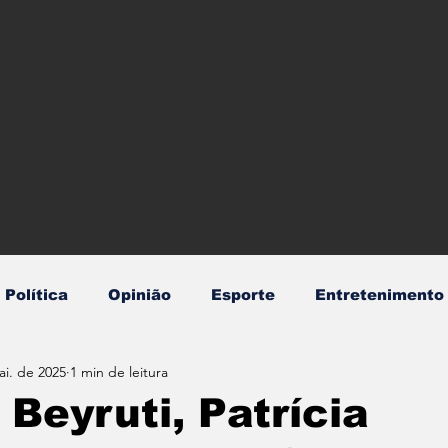
Política
Opinião
Esporte
Entretenimento
ai. de 2025
1 min de leitura
dentes
Mundo
Policial
Saúde
Transpor
 Beyruti, Patrícia