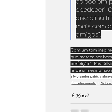
coloco em 
obedecer”. 
disciplina f
mais com o
amigos”.
Com um tom inspirador
que merece ser bem f
perfeição”. Para Sil
rir de si mesmo não 
silvio santos
patrícia abrav
Entretenimento
Notícia