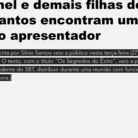
el e demais filhas d
cado Financeiro
Religião
LGBTQIA+
Mora
 Santos encontram u
ego e Renda
o apresentador
e 5 estrelas.
rita por Silvio Santos veio a público nesta terça-feira (27
. O texto, com o título “Os Segredos do Êxito”, veio a 
sidente do SBT, distribuir durante uma reunião com funci
ora.]