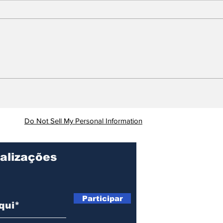
Câmara de Ipatinga
Tim
aprova projeto que
ano
garante fornecimento
emergencial de água
Do Not Sell My Personal Information
alizações
Participar