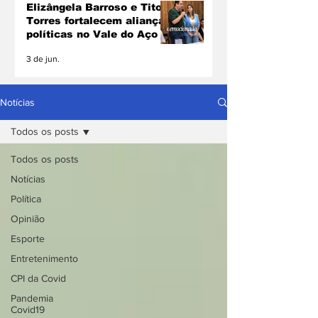
Elizângela Barroso e Tito
Torres fortalecem alianças
políticas no Vale do Aço
3 de jun.
Notícias
Todos os posts
Todos os posts
Notícias
Política
Opinião
Esporte
Entretenimento
CPI da Covid
Pandemia
Covid19