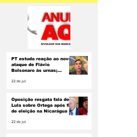
PT estuda reação ao novo
ataque de Flávio
Bolsonaro às urnas;
Lindbergh descarta pedir
22 de jul.
inelegibilidade
Oposição resgata fala de
Lula sobre Ortega após fim
de eleição na Nicarágua
22 de jul.