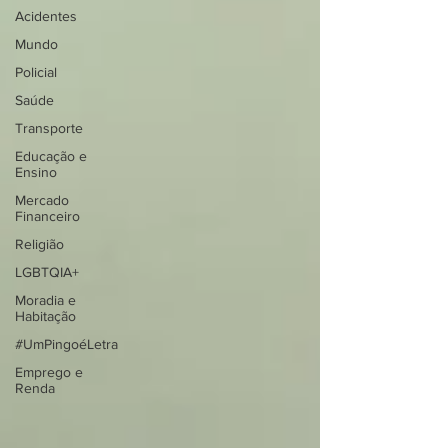
Acidentes
Mundo
Policial
Saúde
Transporte
Educação e
Ensino
Mercado
Financeiro
Religião
LGBTQIA+
Moradia e
Habitação
#UmPingoéLetra
Emprego e
Renda